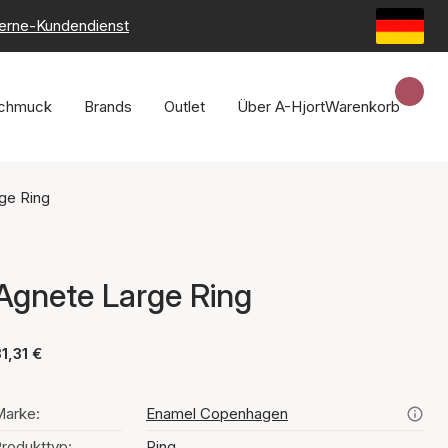
erne-Kundendienst
chmuck
Brands
Outlet
Über A-Hjort
Warenkorb
ge Ring
Agnete Large Ring
1,31 €
arke:
Enamel Copenhagen
rodukttyp:
Ring