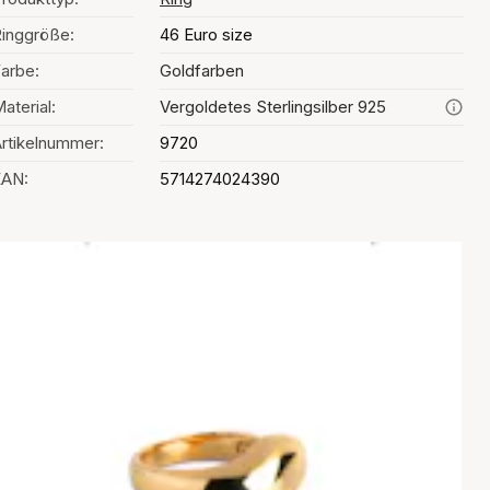
inggröße:
46 Euro size
arbe:
Goldfarben
aterial:
Vergoldetes Sterlingsilber 925
rtikelnummer:
9720
EAN:
5714274024390
Auswahl der Farbe