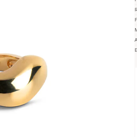
R
F
M
A