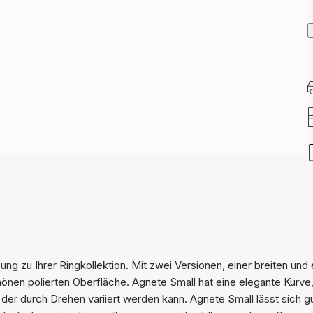
Der Artikel wurde in den
 zu Ihrer Ringkollektion. Mit zwei Versionen, einer breiten und 
Warenkorb gelegt
önen polierten Oberfläche. Agnete Small hat eine elegante Kurve,
der durch Drehen variiert werden kann. Agnete Small lässt sich gu