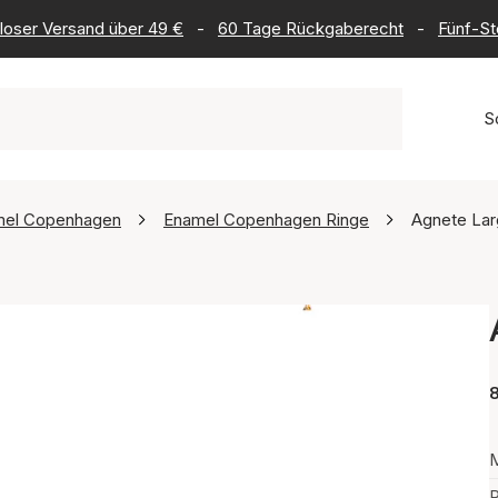
loser Versand über 49 €
-
60 Tage Rückgaberecht
-
Fünf-St
S
mel Copenhagen
Enamel Copenhagen Ringe
Agnete Lar
8
M
P