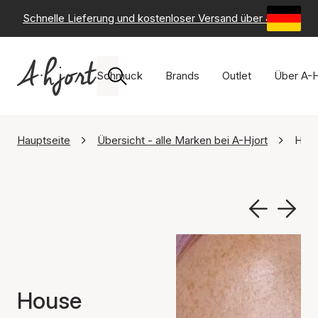
Schnelle Lieferung und kostenloser Versand über 49 €
-
6
Schmuck
Brands
Outlet
Über A-H
Hauptseite
Übersicht - alle Marken bei A-Hjort
Hous
House