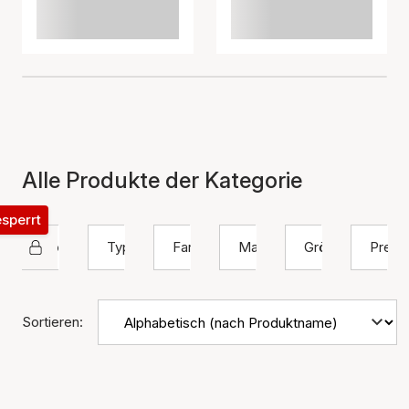
Alle Produkte der Kategorie
esperrt
House Of Vincent
Typ
Farbe
Material
Größe
Preis
Sortieren: