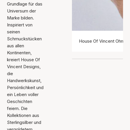
Grundlage für das
Universum der
Marke bilden.
Inspiriert von
seinen
Schmuckstücken
House Of Vincent Ohrrin
aus allen
Kontinenten,
kreiert House Of
Vincent Designs,
die
Handwerkskunst,
Persönlichkeit und
ein Leben voller
Geschichten
feiern. Die
Kollektionen aus
Sterlingsilber und
vergoldetem