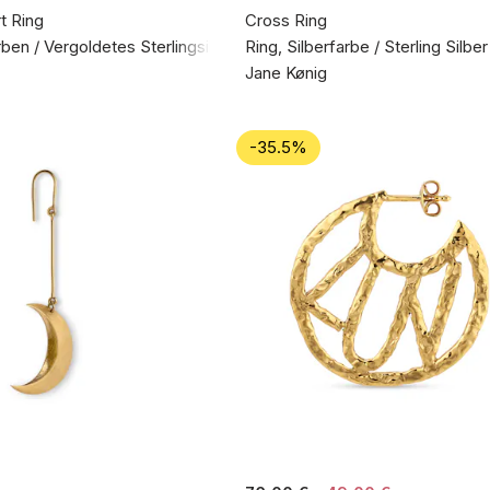
t Ring
Cross Ring
rben / Vergoldetes Sterlingsilber 925
Ring, Silberfarbe / Sterling Silbe
Jane Kønig
-35.5%