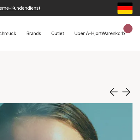
erne-Kundendienst
chmuck
Brands
Outlet
Über A-Hjort
Warenkorb