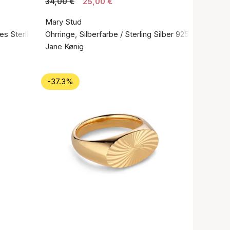
34,00 €
25,00 €
Mary Stud
es Sterlingsilber 925
Ohrringe, Silberfarbe / Sterling Silber 925
Jane Kønig
-37.3%