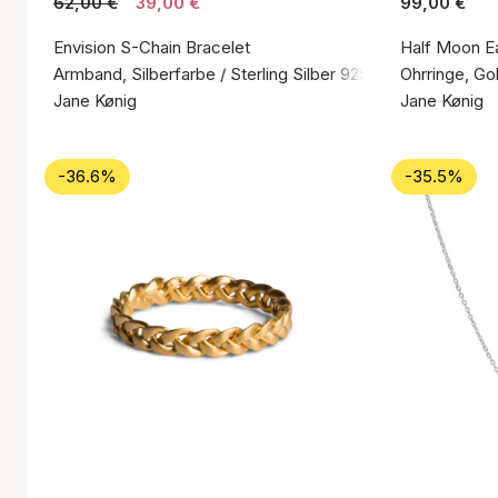
62,00 €
39,00 €
99,00 €
Envision S-Chain Bracelet
Half Moon Ea
Armband, Silberfarbe / Sterling Silber 925
Ohrringe, Go
Jane Kønig
Jane Kønig
-36.6%
-35.5%