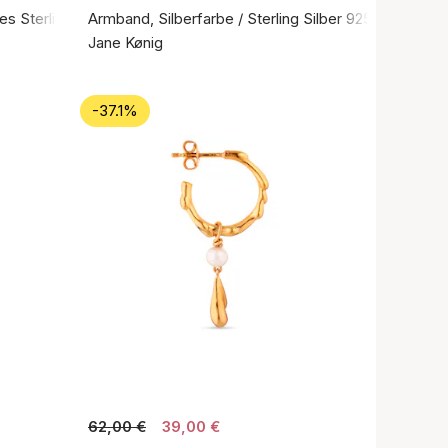
es Sterlingsilber 925
Armband, Silberfarbe / Sterling Silber 925
Jane Kønig
-37.1%
62,00 €
39,00 €