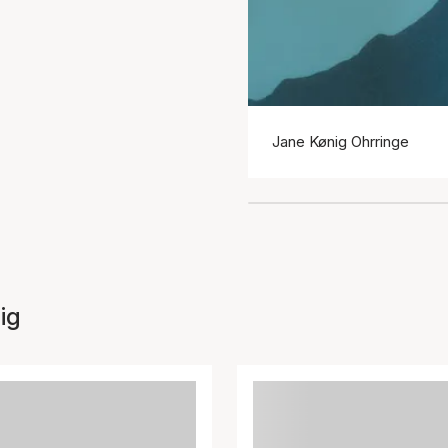
Jane Kønig Ohrringe
ig