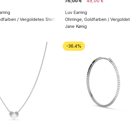
76,00 €
49,00 €
rring
Luv Earring
ldfarben / Vergoldetes Sterlingsilber 925
Ohrringe, Goldfarben / Vergoldet
Jane Kønig
-36.4%