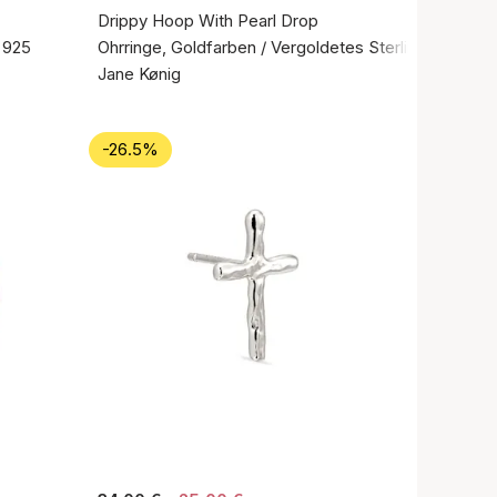
Drippy Hoop With Pearl Drop
r 925
Ohrringe, Goldfarben / Vergoldetes Sterlingsilber 92
Jane Kønig
-26.5%