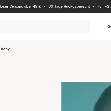
loser Versand über 49 €
-
60 Tage Rückgaberecht
-
Fünf-St
S
 Kønig