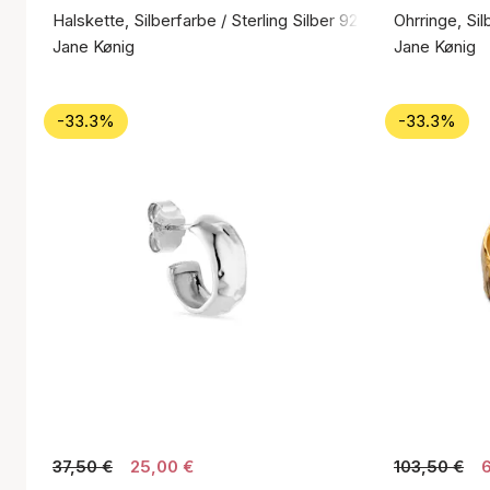
Halskette, Silberfarbe / Sterling Silber 925
Ohrringe, Sil
Jane Kønig
Jane Kønig
-33.3%
-33.3%
37,50 €
25,00 €
103,50 €