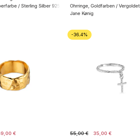
berfarbe / Sterling Silber 925
Ohrringe, Goldfarben / Vergoldet
Jane Kønig
-36.4%
69,00 €
55,00 €
35,00 €