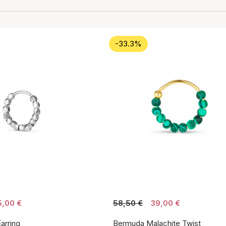
-33.3%
5,00 €
58,50 €
39,00 €
arring
Bermuda Malachite Twist