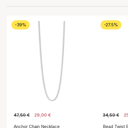
-39%
-27.5%
47,50 €
29,00 €
34,50 €
2
Anchor Chain Necklace
Bead Twist E