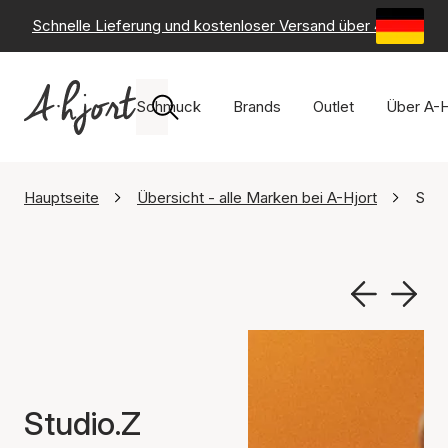
Schnelle Lieferung und kostenloser Versand über 49 €
-
6
Schmuck
Brands
Outlet
Über A-H
Hauptseite
Übersicht - alle Marken bei A-Hjort
Stud
Studio.Z