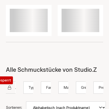
Alle Schmuckstücke von Studio.Z
esperrt
Studio Z
Typ
Farbe
Material
Größe
Preis
Sortieren: