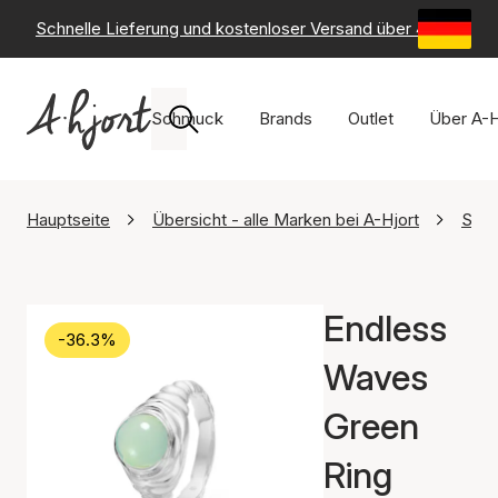
Schnelle Lieferung und kostenloser Versand über 49 €
-
6
Schmuck
Brands
Outlet
Über A-H
Hauptseite
Übersicht - alle Marken bei A-Hjort
Stud
Endless
-36.3%
Waves
Green
Ring