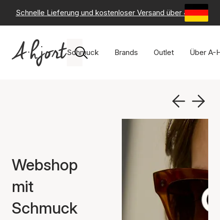
Schnelle Lieferung und kostenloser Versand über 49 €
-
6
Schmuck
Brands
Outlet
Über A-H
Webshop
mit
Schmuck