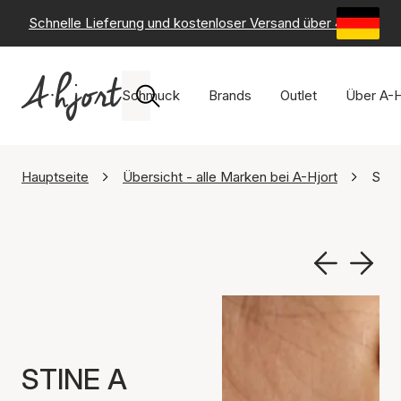
Schnelle Lieferung und kostenloser Versand über 49 €
-
6
Schmuck
Brands
Outlet
Über A-H
Hauptseite
Übersicht - alle Marken bei A-Hjort
STIN
STINE A