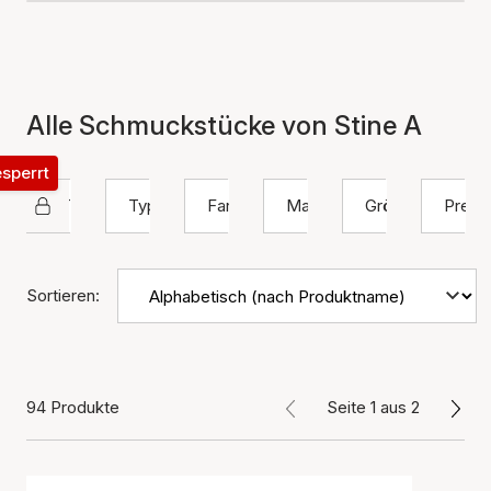
Alle Schmuckstücke von Stine A
esperrt
STINE A Jewelry
Typ
Farbe
Material
Größe
Preis
Sortieren:
94 Produkte
Seite 1 aus 2