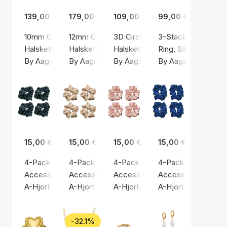
139,00 €
179,00 €
109,00 €
99,00 €
10mm Chain Necklace
12mm Chain Necklace
3D Circle Cubic Zirconia Penda
3-Stack Ring
Halskette, Goldfarben / Vergoldetes Sterlingsilber 925
Halskette, Goldfarben / Vergoldetes Sterlings
Halskette, Goldfarben / Vergolde
Ring, Silberfarbe / S
By Aagaard
By Aagaard
By Aagaard
By Aagaard
15,00 €
15,00 €
15,00 €
15,00 €
4-Pack Hair Scrunchie Black Satin
4-Pack Hair Scrunchie Light Beige Satin
4-Pack Hair Scrunchie Light Ros
4-Pack Hair Scrunc
Accessoires, Schwarz / Seide
Accessoires, Beige / Seide
Accessoires, Rosa / Seide
Accessoires, Blau /
A-Hjort Jewellery
A-Hjort Jewellery
A-Hjort Jewellery
A-Hjort Jewellery
-32.1%