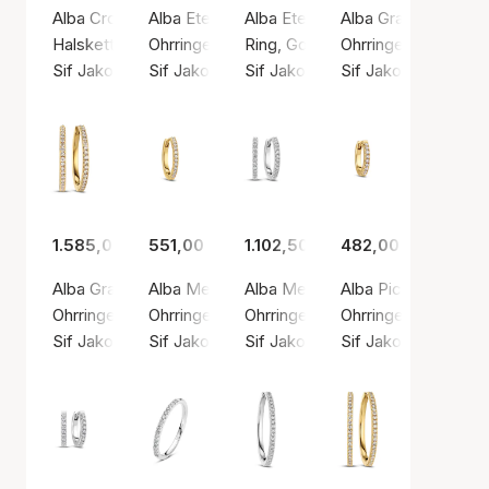
Alba Croce Necklace 0.64 ct
Alba Eternity Earrings 2.16 ct
Alba Eternity Ring 1.32-1.56 ct
Alba Grande Earring 
Halskette, Silberfarbe / Weißgold
Ohrringe, Goldfarben / Gold
Ring, Goldfarben / Gold
Ohrringe, Silberfar
Sif Jakobs Diamond
Sif Jakobs Diamond
Sif Jakobs Diamond
Sif Jakobs Diamon
1.585,00 €
551,00 €
1.102,50 €
482,00 €
Alba Grande Earrings 0.36 ct
Alba Medio Earring Single 0.12 ct
Alba Medio Earrings 0.24 ct
Alba Piccolo Earring
Ohrringe, Goldfarben / Gold
Ohrringe, Goldfarben / Gold
Ohrringe, Silberfarbe / Weißgold
Ohrringe, Goldfarbe
Sif Jakobs Diamond
Sif Jakobs Diamond
Sif Jakobs Diamond
Sif Jakobs Diamon