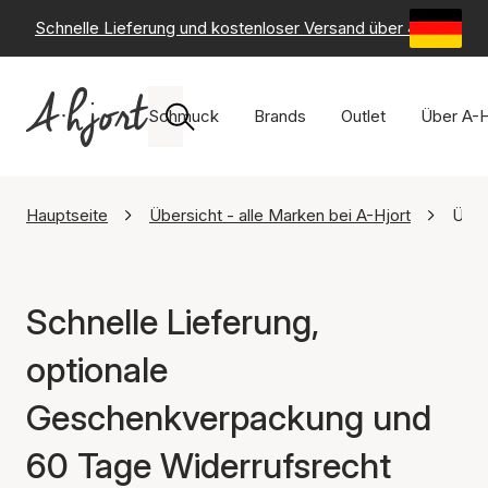
Schnelle Lieferung und kostenloser Versand über 49 €
-
6
Schmuck
Brands
Outlet
Über A-H
Hauptseite
Übersicht - alle Marken bei A-Hjort
Über
Schnelle Lieferung,
optionale
Geschenkverpackung und
60 Tage Widerrufsrecht