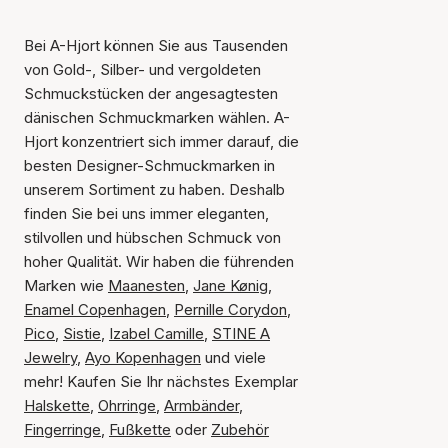
Bei A-Hjort können Sie aus Tausenden
von Gold-, Silber- und vergoldeten
Schmuckstücken der angesagtesten
dänischen Schmuckmarken wählen. A-
Hjort konzentriert sich immer darauf, die
besten Designer-Schmuckmarken in
unserem Sortiment zu haben. Deshalb
finden Sie bei uns immer eleganten,
stilvollen und hübschen Schmuck von
hoher Qualität. Wir haben die führenden
Marken wie
Maanesten
,
Jane Kønig
,
Enamel Copenhagen
,
Pernille Corydon
,
Pico
,
Sistie
,
Izabel Camille
,
STINE A
Jewelry
,
Ayo Kopenhagen
und viele
mehr! Kaufen Sie Ihr nächstes Exemplar
Halskette
,
Ohrringe
,
Armbänder
,
Fingerringe
,
Fußkette
oder
Zubehör