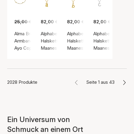
25,00 €
15,00 €
82,00 €
82,00 €
82,00 €
Alma Bracelet
Alphabet Necklace A
Alphabet Necklace B
Alphabet Necklace
Armband, Goldfarben / Vergoldeter Edelstahl
Halskette, Goldfarben / Vergoldetes Sterlings
Halskette, Goldfarben / Vergolde
Halskette, Silberfar
Ayo Copenhagen
Maanesten
Maanesten
Maanesten
2028 Produkte
Seite 1 aus 43
Ein Universum von
Schmuck an einem Ort