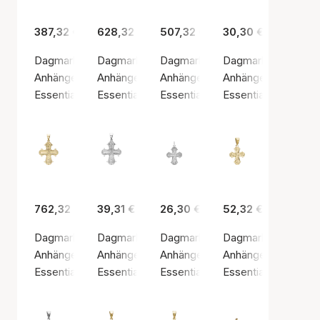
387,32 €
628,32 €
507,32 €
30,30 €
Dagmarkors Pendant, 17 x 20.5 mm, 8kt
Dagmarkors Pendant, 21.5 x 25 mm, 14kt
Dagmarkors Pendant, 21.5 x 25 
Dagmarkors Pendan
Anhänger, Goldfarben / Gold
Anhänger, Goldfarben / Gold
Anhänger, Goldfarben / Gold
Anhänger, Silberfarb
Essentials by Aagaard
Essentials by Aagaard
Essentials by Aagaard
Essentials by Aaga
762,32 €
39,31 €
26,30 €
52,32 €
Dagmarkors Pendant, Lord's Prayer, 18.5 x 21 mm, 14kt
Dagmarkors Pendant, Lord's Prayer, 19 x 23
Dagmarkors Pendant, Patz Bail, 
Dagmarkors Pendan
Anhänger, Goldfarben / Gold
Anhänger, Silberfarbe / Rhodiniertes Sterlings
Anhänger, Silberfarbe / Sterling 
Anhänger, Goldfarbe
Essentials by Aagaard
Essentials by Aagaard
Essentials by Aagaard
Essentials by Aaga