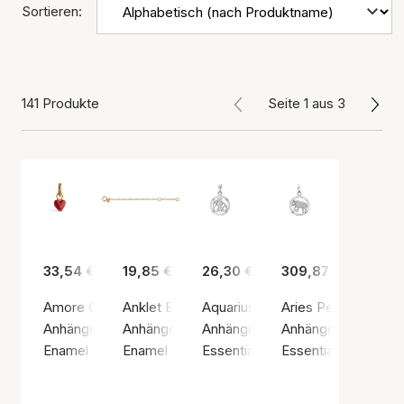
Sortieren:
141 Produkte
Seite 1 aus 3
33,54 €
19,85 €
26,30 €
309,87 €
Amore Charm
Anklet Extender Figaro
Aquarius Pendant
Aries Pendant
Anhänger, Goldfarben / Vergoldetes Sterlingsilber 925
Anhänger, Goldfarben / Vergoldetes Sterlings
Anhänger, Silberfarbe / Sterling 
Anhänger, Silberfarb
Enamel Copenhagen
Enamel Copenhagen
Essentials by Aagaard
Essentials by Aaga