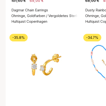
101,50 €
69,00 €
68,00 €
4
Dagmar Chain Earrings
Dusty Rainb
Ohrringe, Goldfarben / Vergoldetes Sterlingsilber 925
Ohrringe, Go
Hultquist Copenhagen
Hultquist C
-35.8%
-34.7%