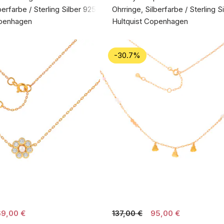
berfarbe / Sterling Silber 925
Ohrringe, Silberfarbe / Sterling S
openhagen
Hultquist Copenhagen
-30.7%
69,00 €
137,00 €
95,00 €