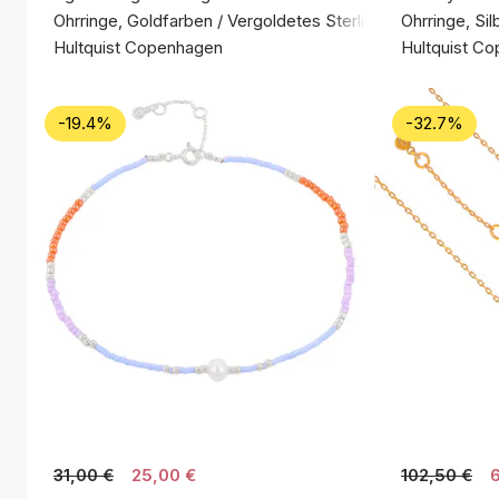
Ohrringe, Goldfarben / Vergoldetes Sterlingsilber 925
Ohrringe, Sil
Hultquist Copenhagen
Hultquist C
-19.4%
-32.7%
31,00 €
25,00 €
102,50 €