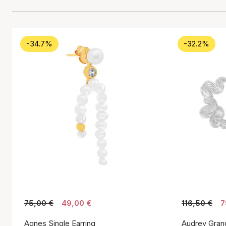
-34.7%
-32.2%
75,00 €
49,00 €
116,50 €
7
Agnes Single Earring
Audrey Gran