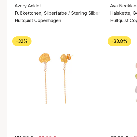
Avery Anklet
Aya Necklac
Fußkettchen, Silberfarbe / Sterling Silber 925
Halskette, G
Hultquist Copenhagen
Hultquist C
-32%
-33.8%