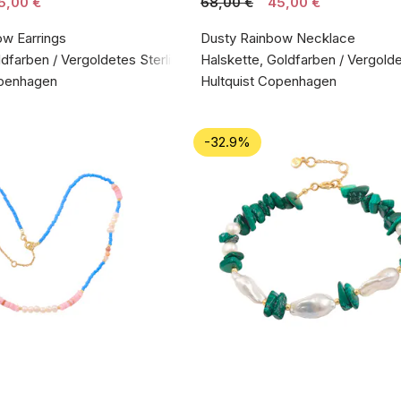
5,00 €
68,00 €
45,00 €
ow Earrings
Dusty Rainbow Necklace
ldfarben / Vergoldetes Sterlingsilber 925
Halskette, Goldfarben / Vergolde
openhagen
Hultquist Copenhagen
-32.9%