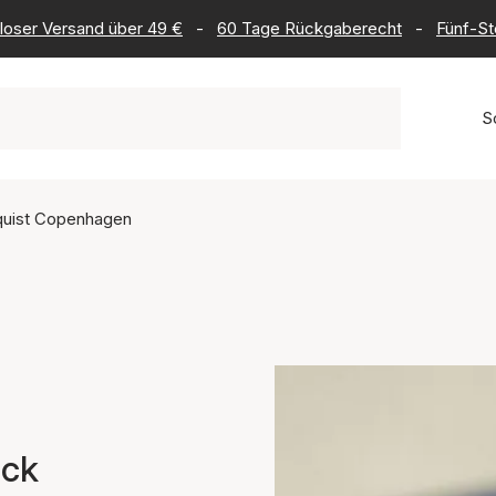
loser Versand über 49 €
-
60 Tage Rückgaberecht
-
Fünf-St
S
quist Copenhagen
uck