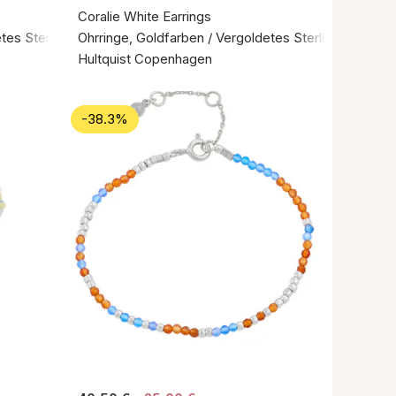
Coralie White Earrings
tes Sterlingsilber 925
Ohrringe, Goldfarben / Vergoldetes Sterlingsilber 92
Hultquist Copenhagen
-38.3%