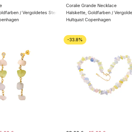
e
Coralie Grande Necklace
oldfarben / Vergoldetes Sterlingsilber 925
Halskette, Goldfarben / Vergolde
openhagen
Hultquist Copenhagen
-33.8%