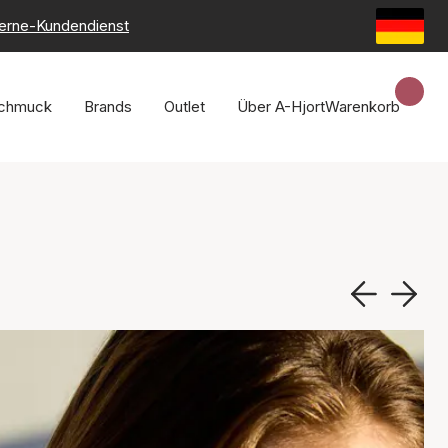
erne-Kundendienst
chmuck
Brands
Outlet
Über A-Hjort
Warenkorb