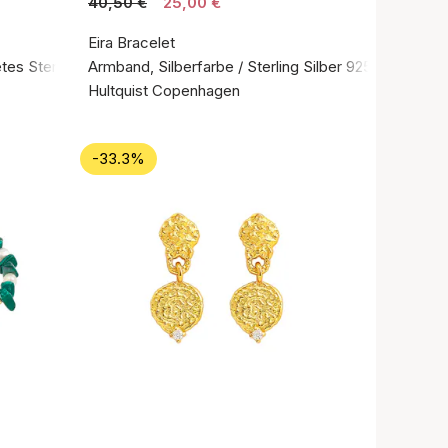
40,50 €
25,00 €
Eira Bracelet
tes Sterlingsilber 925
Armband, Silberfarbe / Sterling Silber 925
Hultquist Copenhagen
-33.3%