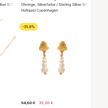
ilber 925
Ohrringe, Silberfarbe / Sterling Silber 925
Hultquist Copenhagen
-35.8%
54,50 €
35,00 €