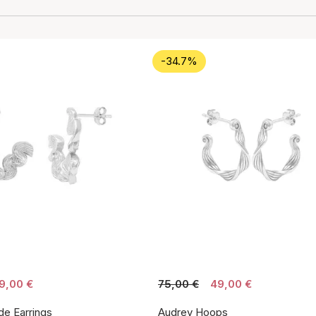
-34.7%
9,00 €
75,00 €
49,00 €
de Earrings
Audrey Hoops