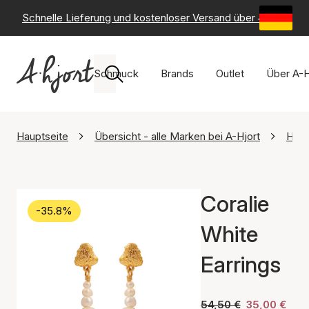
Schnelle Lieferung und kostenloser Versand über 49 €
-
6
Schmuck
Brands
Outlet
Über A-H
Hauptseite
Übersicht - alle Marken bei A-Hjort
Hult
Coralie
-35.8%
White
Earrings
54,50 €
35,00 €