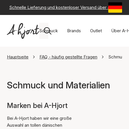
Schnelle Lieferung und kostenloser Versand über 49 €
-
6
Schmuck
Brands
Outlet
Über A-H
Hauptseite
FAQ - häufig gestellte Fragen
Schmuck u
Schmuck und Materialien
Marken bei A-Hjort
Bei A-Hjort haben wir eine große
Auswahl an tollen dänischen