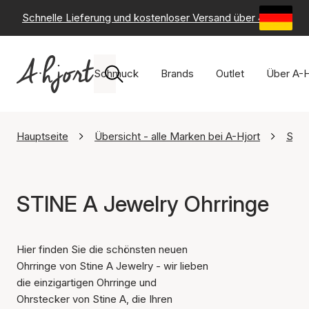
Schnelle Lieferung und kostenloser Versand über 49 €
-
6
Schmuck
Brands
Outlet
Über A-H
Hauptseite
Übersicht - alle Marken bei A-Hjort
STIN
STINE A Jewelry Ohrringe
Hier finden Sie die schönsten neuen
Ohrringe von Stine A Jewelry - wir lieben
die einzigartigen Ohrringe und
Ohrstecker von Stine A, die Ihren