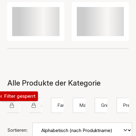
Alle Produkte der Kategorie
esperrt
Filter gesperrt
STINE A Jewelry
Ohrringe
Farbe
Material
Größe
Preis
Sortieren: