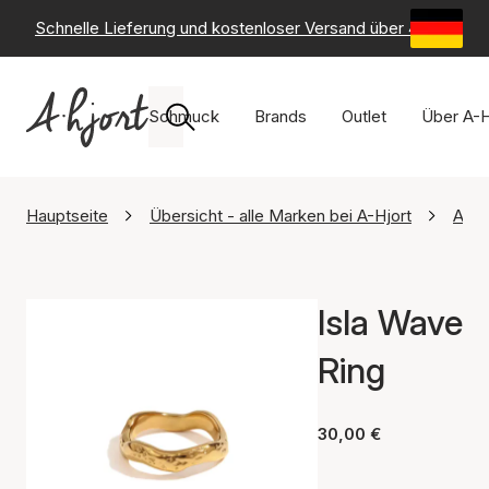
Schnelle Lieferung und kostenloser Versand über 49 €
-
6
Schmuck
Brands
Outlet
Über A-H
Hauptseite
Übersicht - alle Marken bei A-Hjort
Ayo
Isla Wave
Ring
30,00 €