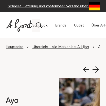
Schnelle Lieferung und kostenloser Versand über 49 €
-
6
Schmuck
Brands
Outlet
Über A-H
Hauptseite
Übersicht - alle Marken bei A-Hjort
Ayo
Ayo