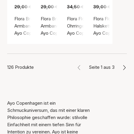
29,00 €
19,00 €
29,00 €
19,00 €
34,50 €
19,00 €
39,00 €
25,00 €
Flora Bracelet Berry Bloom
Flora Bracelet Sunset Red
Flora Flower Earrings
Flora Flower Neckl
Armband, Beige / Polyester
Armband, Rot / Polyester
Ohrringe, Goldfarben / Vergoldet
Halskette, Goldfarb
Ayo Copenhagen
Ayo Copenhagen
Ayo Copenhagen
Ayo Copenhagen
126 Produkte
Seite 1 aus 3
Ayo Copenhagen ist ein
Schmuckuniversum, das mit einer klaren
Philosophie geschaffen wurde: stilvolle
Einfachheit mit einem tiefen Sinn für
Intention zu vereinen. Ayo ist keine