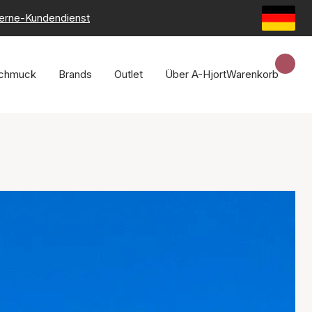
erne-Kundendienst
chmuck
Brands
Outlet
Über A-Hjort
Warenkorb