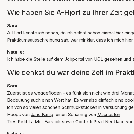
Wie haben Sie A-Hjort zu Ihrer Zeit g
Sara:
A-Hjort kannte ich schon, da ich selbst schon einmal hier ein
Praktikumsausschreibung sah, war mir klar, dass ich mich hi
Natalie:
Ich habe die Stelle auf dem Jobportal von UCL gesehen und s
Wie denkst du war deine Zeit im Prak
Sara:
Zuerst ist es weggeflogen - es fühlt sich nicht wie drei Mona
Bedeutung auch einen Wert hat. Es war also einfach eine coo
ich von so vielen schönen Schmuckstücken in Versuchung ger
Hoops von
Jane Kønig
, einen Sonarring von
Maanesten
,
Tres Petit La Mer Earstick sowie Confetti Pearl Necklace vo
Natalie: