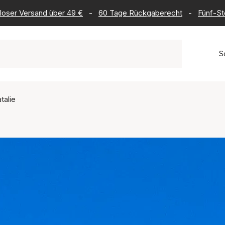
loser Versand über 49 €
-
60 Tage Rückgaberecht
-
Fünf-St
S
talie