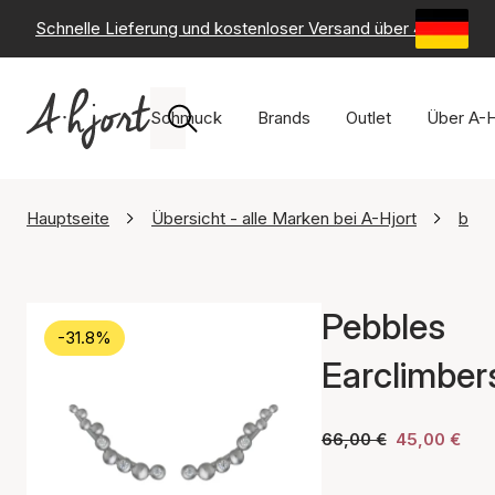
Schnelle Lieferung und kostenloser Versand über 49 €
-
6
Schmuck
Brands
Outlet
Über A-H
Hauptseite
Übersicht - alle Marken bei A-Hjort
byBi
Pebbles
-31.8%
Earclimber
66,00 €
45,00 €