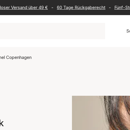
loser Versand über 49 €
-
60 Tage Rückgaberecht
-
Fünf-St
S
mel Copenhagen
k