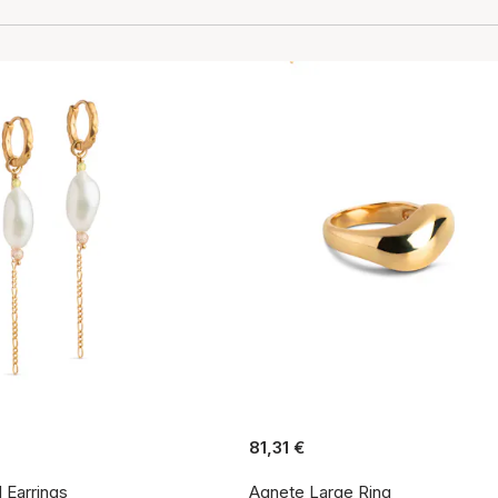
81,31 €
l Earrings
Agnete Large Ring