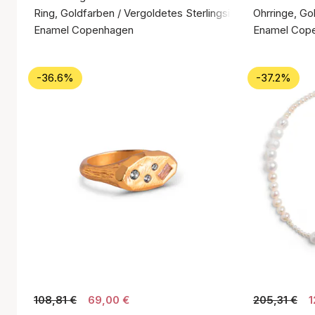
Ring, Goldfarben / Vergoldetes Sterlingsilber 925
Ohrringe, Go
Enamel Copenhagen
Enamel Cop
-36.6%
-37.2%
108,81 €
69,00 €
205,31 €
1