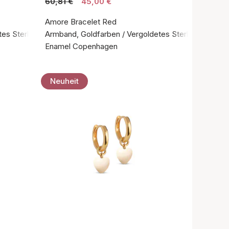
60,81 €
45,00 €
Amore Bracelet Red
es Sterlingsilber 925
Armband, Goldfarben / Vergoldetes Sterlingsilber 92
Enamel Copenhagen
Neuheit