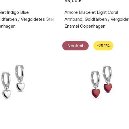
55,00 €
et Indigo Blue
Amore Bracelet Light Coral
dfarben / Vergoldetes Sterlingsilber 925
Armband, Goldfarben / Vergoldet
enhagen
Enamel Copenhagen
Neuheit
-29.1%