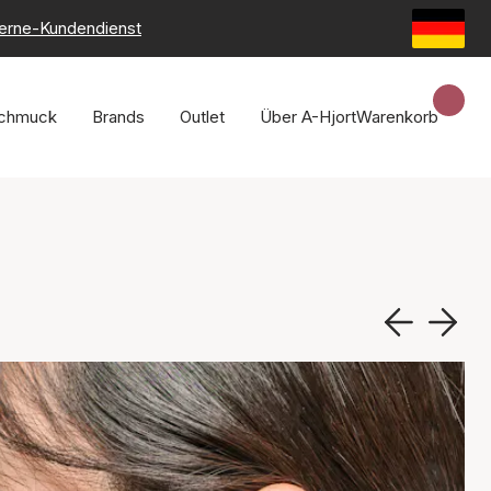
erne-Kundendienst
chmuck
Brands
Outlet
Über A-Hjort
Warenkorb