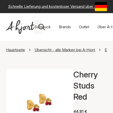
Schnelle Lieferung und kostenloser Versand über 49 €
-
6
Schmuck
Brands
Outlet
Über A-H
Hauptseite
Übersicht - alle Marken bei A-Hjort
Ena
Cherry
Studs
Red
44,81 €