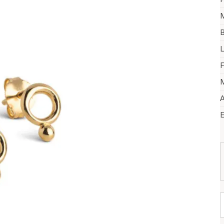
M
B
L
F
M
A