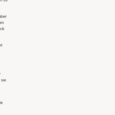
aber
ren
uck
ht
r
 sie
de