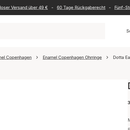
loser Versand über 49 €
-
60 Tage Rückgaberecht
-
Fünf-St
S
mel Copenhagen
Enamel Copenhagen Ohrringe
Dotta Ea
3
M
P