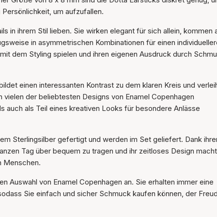
Der Artikel wurde in den
ersönlichkeit, um aufzufallen.
Warenkorb gelegt
ils in ihrem Stil lieben. Sie wirken elegant für sich allein, kommen 
ugsweise in asymmetrischen Kombinationen für einen individuelle
ne mit dem Styling spielen und ihren eigenen Ausdruck durch Schm
 bildet einen interessanten Kontrast zu dem klaren Kreis und verlei
 in vielen der beliebtesten Designs von Enamel Copenhagen
ls auch als Teil eines kreativen Looks für besondere Anlässe
m Sterlingsilber gefertigt und werden im Set geliefert. Dank ihre
anzen Tag über bequem zu tragen und ihr zeitloses Design macht
en Menschen.
ierten Auswahl von Enamel Copenhagen an. Sie erhalten immer eine
sodass Sie einfach und sicher Schmuck kaufen können, der Freu