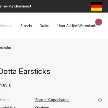
erne-Kundendienst
chmuck
Brands
Outlet
Über A-Hjort
Warenkorb
rsticks
Dotta Earsticks
1,83 €
arke:
Enamel Copenhagen
rodukttyp:
Ohrringe