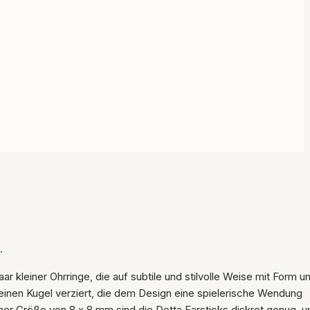
.
r kleiner Ohrringe, die auf subtile und stilvolle Weise mit Form u
kleinen Kugel verziert, die dem Design eine spielerische Wendung
iner Größe von 8 x 8 mm sind die Dotta Earsticks diskret genug, 