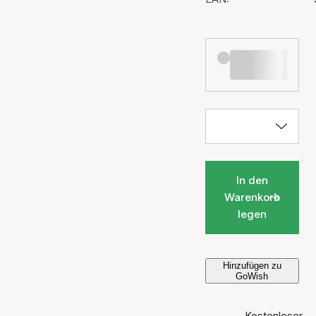
In den
Warenkorb
legen
Hinzufügen zu
GoWish
Kostenloser