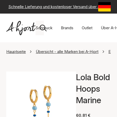
Schnelle Lieferung und kostenloser Versand über 49 €
-
6
Schmuck
Brands
Outlet
Über A-H
Hauptseite
Übersicht - alle Marken bei A-Hjort
Ena
Lola Bold
Hoops
Marine
60,81 €