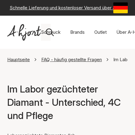
Schnelle Lieferung und kostenloser Versand über 49 €
-
6
Schmuck
Brands
Outlet
Über A-H
Hauptseite
FAQ - häufig gestellte Fragen
Im Labor 
Im Labor gezüchteter
Diamant - Unterschied, 4C
und Pflege