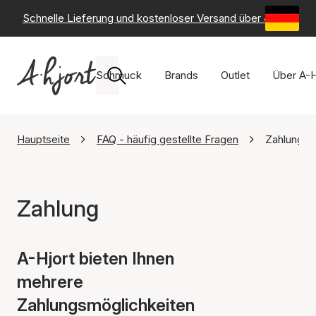
Schnelle Lieferung und kostenloser Versand über 49 €
-
6
Schmuck
Brands
Outlet
Über A-H
Hauptseite
FAQ - häufig gestellte Fragen
Zahlung
Zahlung
A-Hjort bieten Ihnen
mehrere
Zahlungsmöglichkeiten