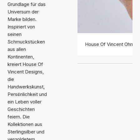
Grundlage für das
Universum der
Marke bilden.
Inspiriert von
seinen
Schmuckstücken
House Of Vincent Ohrrin
aus allen
Kontinenten,
kreiert House Of
Vincent Designs,
die
Handwerkskunst,
Persönlichkeit und
ein Leben voller
Geschichten
feiern. Die
Kollektionen aus
Sterlingsilber und
vergoldetem