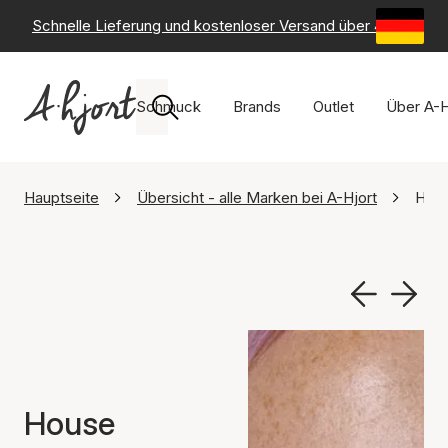
Schnelle Lieferung und kostenloser Versand über 49 €
-
6
Schmuck
Brands
Outlet
Über A-H
Hauptseite
Übersicht - alle Marken bei A-Hjort
Hous
House