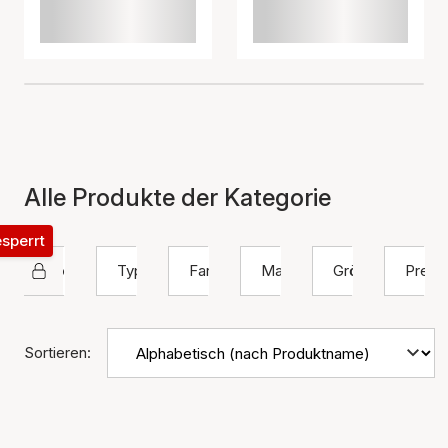
Alle Produkte der Kategorie
esperrt
House Of Vincent
Typ
Farbe
Material
Größe
Preis
Sortieren: