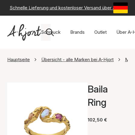
Schnelle Lieferung und kostenloser Versand über 49 €
-
6
Schmuck
Brands
Outlet
Über A-H
Hauptseite
Übersicht - alle Marken bei A-Hjort
Maa
Baila
Ring
102,50 €