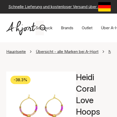
Schnelle Lieferung und kostenloser Versand über 49 €
-
6
Schmuck
Brands
Outlet
Über A-H
Hauptseite
Übersicht - alle Marken bei A-Hjort
Nuni
Heidi
-38.3%
Coral
Love
Hoops