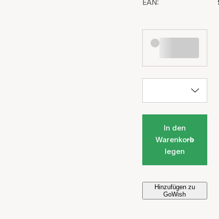
EAN:
In den
Warenkorb
legen
Hinzufügen zu
GoWish