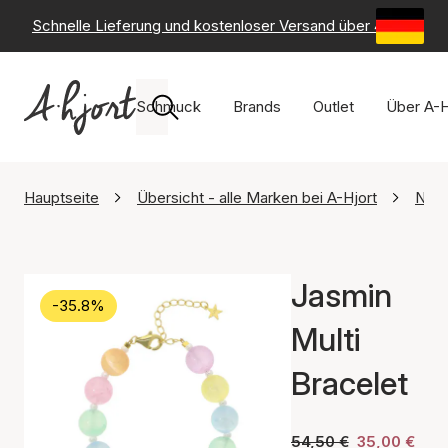
Schnelle Lieferung und kostenloser Versand über 49 €
-
6
Schmuck
Brands
Outlet
Über A-H
Hauptseite
Übersicht - alle Marken bei A-Hjort
Nuni
Jasmin
-35.8%
Multi
Bracelet
54,50 €
35,00 €