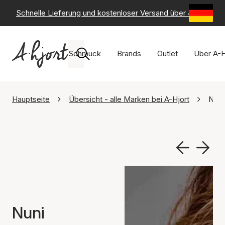
Schnelle Lieferung und kostenloser Versand über 49 €
-
6
Schmuck
Brands
Outlet
Über A-H
Hauptseite
Übersicht - alle Marken bei A-Hjort
Nuni
Nuni