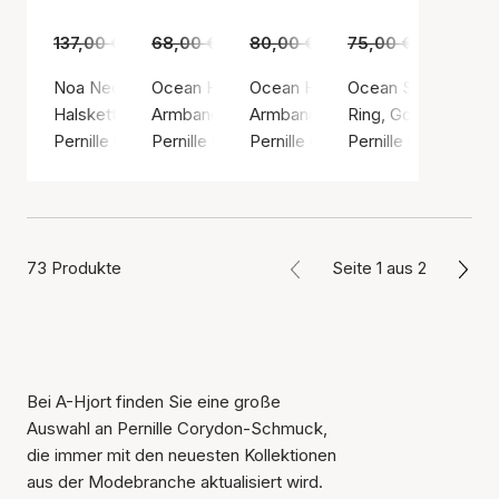
137,00 €
89,00 €
68,00 €
45,00 €
80,00 €
49,00 €
75,00 €
45,00 €
Noa Necklace
Ocean Heart Bracelet
Ocean Hope Bracelet
Ocean Shine Ring
Halskette, Goldfarben / Vergoldetes Sterlingsilber 925
Armband, Silberfarbe / Sterling Silber 925
Armband, Silberfarbe / Sterling S
Ring, Goldfarben / 
Pernille Corydon
Pernille Corydon
Pernille Corydon
Pernille Corydon
73 Produkte
Seite 1 aus 2
Bei A-Hjort finden Sie eine große
Auswahl an Pernille Corydon-Schmuck,
die immer mit den neuesten Kollektionen
aus der Modebranche aktualisiert wird.