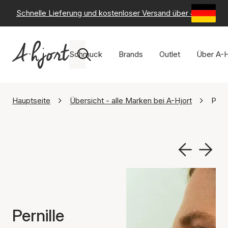
Schnelle Lieferung und kostenloser Versand über 49 €
-
6
Schmuck
Brands
Outlet
Über A-H
Hauptseite
Übersicht - alle Marken bei A-Hjort
Pern
Pernille