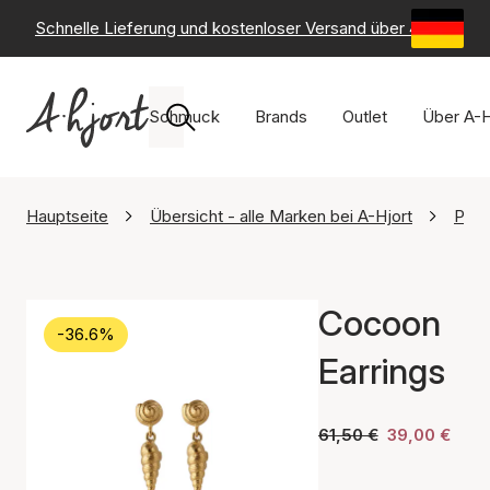
Schnelle Lieferung und kostenloser Versand über 49 €
-
6
Schmuck
Brands
Outlet
Über A-H
Hauptseite
Übersicht - alle Marken bei A-Hjort
Pern
Cocoon
-36.6%
Earrings
61,50 €
39,00 €