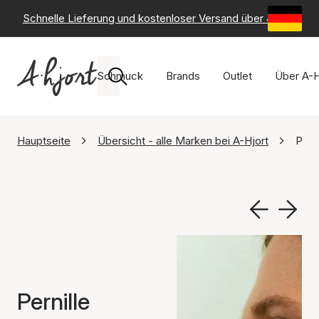
Schnelle Lieferung und kostenloser Versand über 49 €
-
6
Schmuck
Brands
Outlet
Über A-H
Hauptseite
Übersicht - alle Marken bei A-Hjort
Pern
Pernille