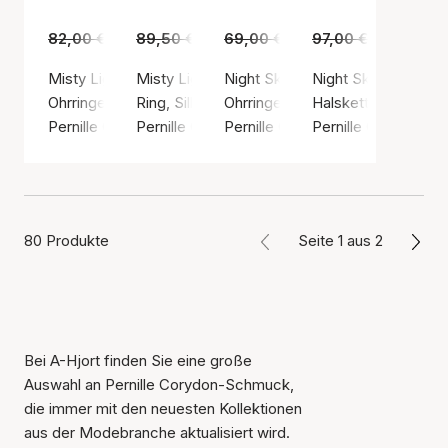
82,00 €
49,00 €
89,50 €
55,00 €
69,00 €
45,00 €
97,00 €
65,00 €
Misty Light Earrings
Misty Light Ring
Night Sky Earrings
Night Sky Necklace
Ohrringe, Silberfarbe / Sterling Silber 925
Ring, Silberfarbe / Sterling Silber 925
Ohrringe, Silberfarbe / Sterling S
Halskette, Silberfar
Pernille Corydon
Pernille Corydon
Pernille Corydon
Pernille Corydon
80 Produkte
Seite 1 aus 2
Bei A-Hjort finden Sie eine große
Auswahl an Pernille Corydon-Schmuck,
die immer mit den neuesten Kollektionen
aus der Modebranche aktualisiert wird.