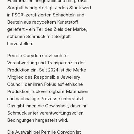
Edelmetallen hergestellt und mit großer
Sorgfalt handgefertigt. Jedes Stück wird
Der Artikel wurde in den
in FSC®-zertifizierten Schachteln und
Warenkorb gelegt
Beuteln aus recyceltem Kunststoff
geliefert - ein Teil des Ziels der Marke,
schönen Schmuck mit Sorgfalt
herzustellen.
Pernille Corydon setzt sich für
Verantwortung und Transparenz in der
Produktion ein. Seit 2024 ist die Marke
Mitglied des Responsible Jewellery
Council, der ihren Fokus auf ethische
Produktion, rückverfolgbare Materialien
und nachhaltige Prozesse unterstützt.
Das gibt Ihnen die Gewissheit, dass Ihr
Schmuck unter verantwortungsvollen
Bedingungen hergestellt wird.
Die Auswahl bei Pernille Corydon ist