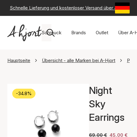
Schnelle Lieferung und kostenloser Versand über 49 €
-
6
Schmuck
Brands
Outlet
Über A-H
Hauptseite
Übersicht - alle Marken bei A-Hjort
Pern
Night
-34.8%
Sky
Earrings
69,00 €
45,00 €