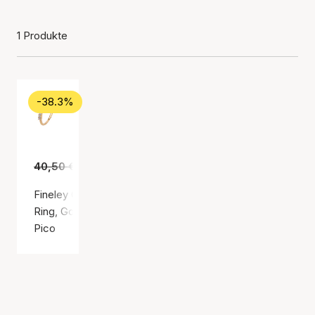
1 Produkte
-38.3%
40,50 €
25,00 €
Fineley Crystal Ring Mint
Ring, Goldfarben / Vergoldetes Sterlingsilber 925
Pico