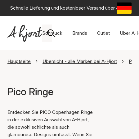
Schnelle Lieferung und kostenloser Versand über 49 €
-
6
Schmuck
Brands
Outlet
Über A-H
Hauptseite
Übersicht - alle Marken bei A-Hjort
Pico
Pico Ringe
Entdecken Sie PICO Copenhagen Ringe
in der exklusiven Auswahl von A-Hjort,
die sowohl schlichte als auch
glamouröse Designs umfasst. Wenn Sie