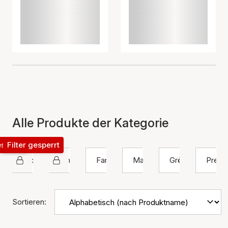
Alle Produkte der Kategorie
esperrt
Filter gesperrt
Pico
Ring
Farbe
Material
Größe
Preis
Sortieren: