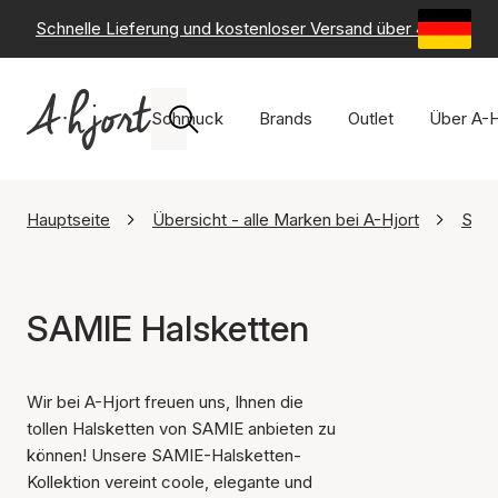
Schnelle Lieferung und kostenloser Versand über 49 €
-
6
Schmuck
Brands
Outlet
Über A-H
Hauptseite
Übersicht - alle Marken bei A-Hjort
SAM
SAMIE Halsketten
Wir bei A-Hjort freuen uns, Ihnen die
tollen Halsketten von SAMIE anbieten zu
können! Unsere SAMIE-Halsketten-
Kollektion vereint coole, elegante und