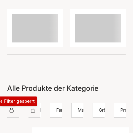
Alle Produkte der Kategorie
esperrt
Filter gesperrt
SAMIE
Halskette
Farbe
Material
Größe
Preis