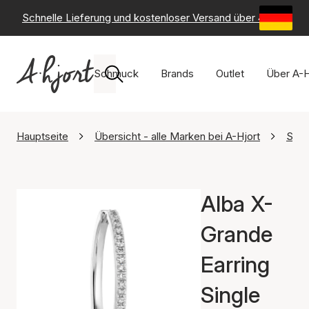
Schnelle Lieferung und kostenloser Versand über 49 €
-
6
Schmuck
Brands
Outlet
Über A-H
Hauptseite
Übersicht - alle Marken bei A-Hjort
Sif 
Alba X-
Grande
Earring
Single