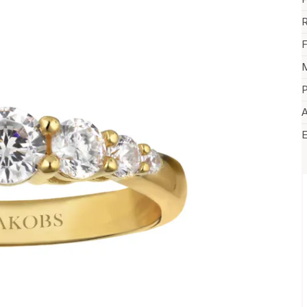
R
F
M
P
A