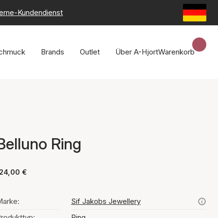
erne-Kundendienst
chmuck
Brands
Outlet
Über A-Hjort
Warenkorb
Belluno Ring
24,00 €
arke:
Sif Jakobs Jewellery
rodukttyp:
Ring