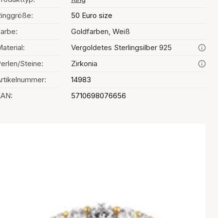
inggröße:
50 Euro size
arbe:
Goldfarben, Weiß
aterial:
Vergoldetes Sterlingsilber 925
erlen/Steine:
Zirkonia
rtikelnummer:
14983
EAN:
5710698076656
Auswahl der Farbe