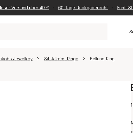
loser Versand über 49 €
-
60 Tage Rückgaberecht
-
Fünf-St
S
Jakobs Jewellery
Sif Jakobs Ringe
Belluno Ring
1
M
P