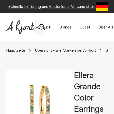
Schnelle Lieferung und kostenloser Versand über 49 €
-
6
Schmuck
Brands
Outlet
Über A-H
Hauptseite
Übersicht - alle Marken bei A-Hjort
Sif 
Ellera
Grande
Color
Earrings