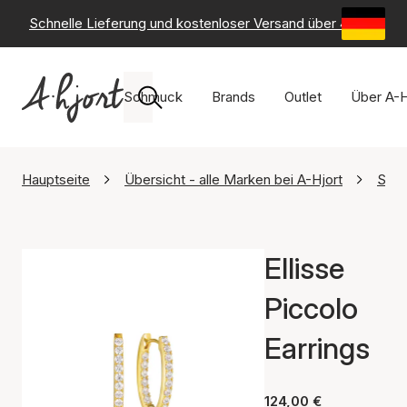
Schnelle Lieferung und kostenloser Versand über 49 €
-
6
Schmuck
Brands
Outlet
Über A-H
Hauptseite
Übersicht - alle Marken bei A-Hjort
Sif 
Ellisse
Piccolo
Earrings
124,00 €