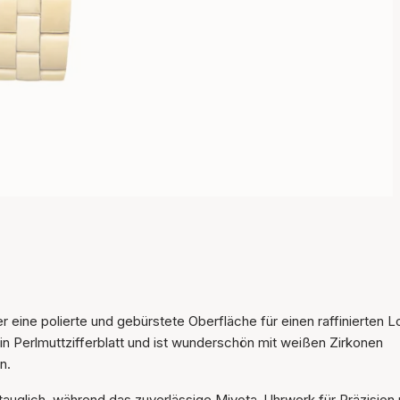
r eine polierte und gebürstete Oberfläche für einen raffinierten 
 ein Perlmuttzifferblatt und ist wunderschön mit weißen Zirkonen
n.
Der Artikel wurde in den
Warenkorb gelegt
stauglich, während das zuverlässige Miyota-Uhrwerk für Präzision