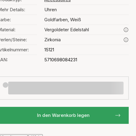
ehr Details:
Uhren
arbe:
Goldfarben, Weiß
aterial:
Vergoldeter Edelstahl
erlen/Steine:
Zirkonia
rtikelnummer:
15121
EAN:
5710698084231
In den Warenkorb legen