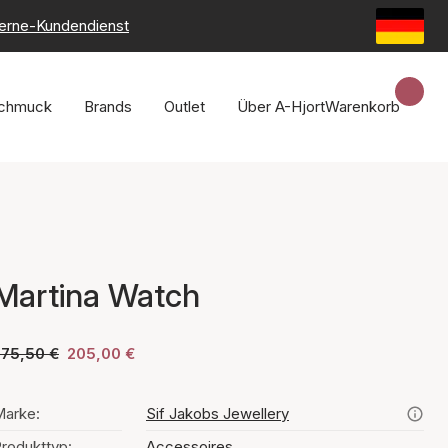
erne-Kundendienst
chmuck
Brands
Outlet
Über A-Hjort
Warenkorb
Martina Watch
275,50 €
205,00 €
arke:
Sif Jakobs Jewellery
rodukttyp:
Accessoires