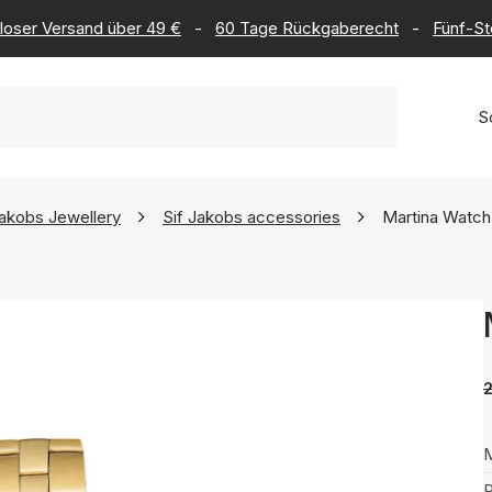
loser Versand über 49 €
-
60 Tage Rückgaberecht
-
Fünf-St
S
Jakobs Jewellery
Sif Jakobs accessories
Martina Watch
M
P