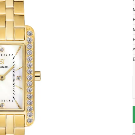
M
F
M
P
A