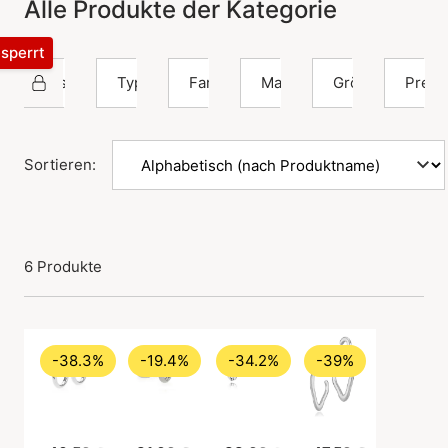
Alle Produkte der Kategorie
esperrt
Sistie 2nd
Typ
Farbe
Material
Größe
Preis
Sortieren:
6 Produkte
-38.3%
-19.4%
-34.2%
-39%