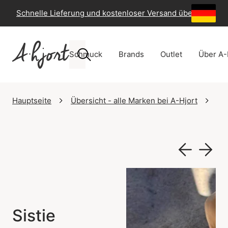
Schnelle Lieferung und kostenloser Versand über 49 €
-
Schmuck
Brands
Outlet
Über A-
Hauptseite
Übersicht - alle Marken bei A-Hjort
Sis
Sistie