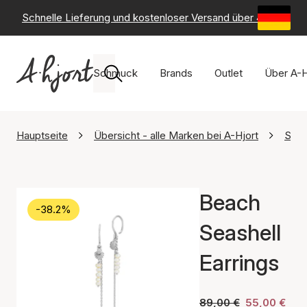
Schnelle Lieferung und kostenloser Versand über 49 €
-
6
Schmuck
Brands
Outlet
Über A-H
Hauptseite
Übersicht - alle Marken bei A-Hjort
Sisti
Beach
-38.2%
Seashell
Earrings
89,00 €
55,00 €