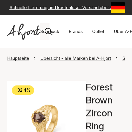
Schnelle Lieferung und kostenloser Versand über 49 €
-
6
Schmuck
Brands
Outlet
Über A-H
Hauptseite
Übersicht - alle Marken bei A-Hjort
Stud
Forest
-32.4%
Brown
Zircon
Ring