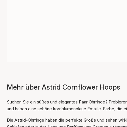
Mehr über Astrid Cornflower Hoops
Suchen Sie ein süßes und elegantes Paar Ohrringe? Probieren 
und haben eine schöne kornblumenblaue Emaille-Farbe, die ei
Die Astrid-Ohrringe haben die perfekte Größe und sehen wirkl
Schlafen oder in der Nähe von Parfüms und Cremes zu tragen,