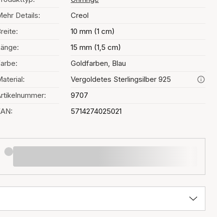
ehr Details:
Creol
reite:
10 mm (1 cm)
änge:
15 mm (1,5 cm)
arbe:
Goldfarben, Blau
aterial:
Vergoldetes Sterlingsilber 925
rtikelnummer:
9707
EAN:
5714274025021