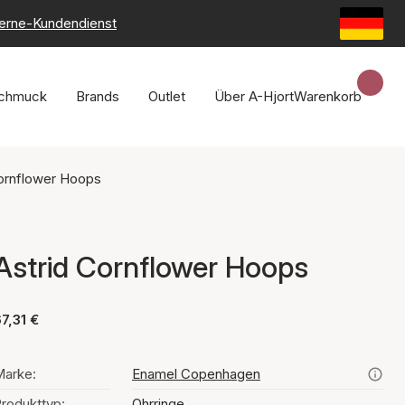
erne-Kundendienst
chmuck
Brands
Outlet
Über A-Hjort
Warenkorb
Cornflower Hoops
Astrid Cornflower Hoops
7,31 €
arke:
Enamel Copenhagen
rodukttyp:
Ohrringe