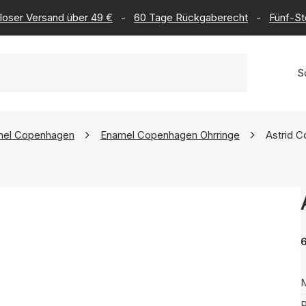
loser Versand über 49 €
-
60 Tage Rückgaberecht
-
Fünf-St
S
mel Copenhagen
Enamel Copenhagen Ohrringe
Astrid 
6
M
P