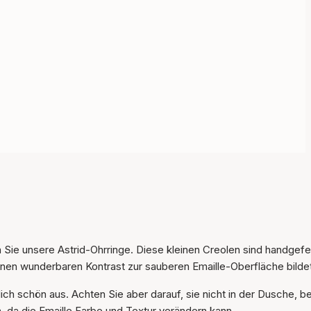
Sie unsere Astrid-Ohrringe. Diese kleinen Creolen sind handgefer
Der Artikel wurde in den
Warenkorb gelegt
nen wunderbaren Kontrast zur sauberen Emaille-Oberfläche bildet
ich schön aus. Achten Sie aber darauf, sie nicht in der Dusche, b
 da die Emaille Farbe und Textur verändern kann.