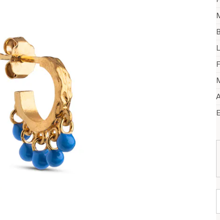
M
B
L
F
M
A