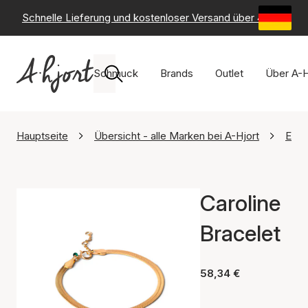
Schnelle Lieferung und kostenloser Versand über 49 €
-
6
Schmuck
Brands
Outlet
Über A-H
Hauptseite
Übersicht - alle Marken bei A-Hjort
Ena
Caroline
Bracelet
58,34 €