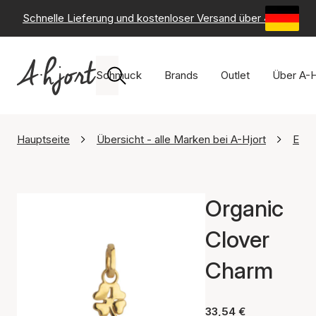
Schnelle Lieferung und kostenloser Versand über 49 €
-
6
Schmuck
Brands
Outlet
Über A-H
Hauptseite
Übersicht - alle Marken bei A-Hjort
Ena
Organic
Clover
Charm
33,54 €