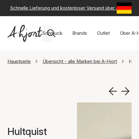
Schnelle Lieferung und kostenloser Versand über 49 €
-
6
Schmuck
Brands
Outlet
Über A-H
Hauptseite
Übersicht - alle Marken bei A-Hjort
Hult
Hultquist