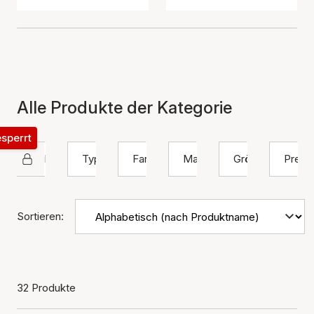
Alle Produkte der Kategorie
esperrt
Hultquist Copenhagen
Typ
Farbe
Material
Größe
Preis
Sortieren:
32 Produkte