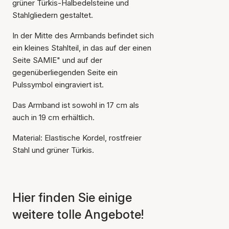
grüner Türkis-Halbedelsteine und
Stahlgliedern gestaltet.
In der Mitte des Armbands befindet sich
ein kleines Stahlteil, in das auf der einen
Seite SAMIE" und auf der
gegenüberliegenden Seite ein
Pulssymbol eingraviert ist.
Das Armband ist sowohl in 17 cm als
auch in 19 cm erhältlich.
Material: Elastische Kordel, rostfreier
Stahl und grüner Türkis.
Hier finden Sie einige
Der Artikel wurde in den
weitere tolle Angebote!
Warenkorb gelegt