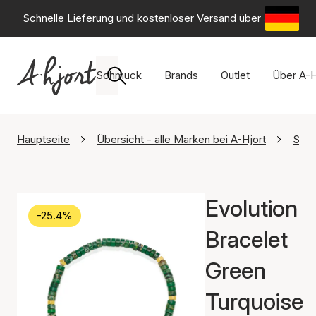
Schnelle Lieferung und kostenloser Versand über 49 €
-
6
Schmuck
Brands
Outlet
Über A-H
Hauptseite
Übersicht - alle Marken bei A-Hjort
SAM
Evolution
-25.4%
Bracelet
Green
Turquoise