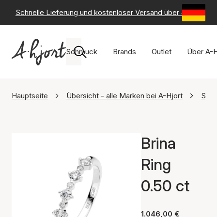
Schnelle Lieferung und kostenloser Versand über 49 €
-
6
Schmuck
Brands
Outlet
Über A-H
Hauptseite
Übersicht - alle Marken bei A-Hjort
Sif 
Brina
Ring
0.50 ct
1.046,00 €