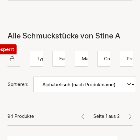
Alle Schmuckstücke von Stine A
esperrt
STINE A Jewelry
Typ
Farbe
Material
Größe
Preis
Sortieren:
94 Produkte
Seite 1 aus 2