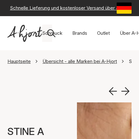
Schnelle Lieferung und kostenloser Versand über 49 €
-
6
Schmuck
Brands
Outlet
Über A-H
Hauptseite
Übersicht - alle Marken bei A-Hjort
STIN
STINE A