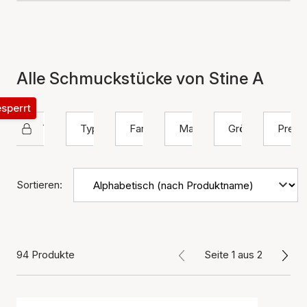
Alle Schmuckstücke von Stine A
esperrt
STINE A Jewelry
Typ
Farbe
Material
Größe
Preis
Sortieren:
94 Produkte
Seite 1 aus 2