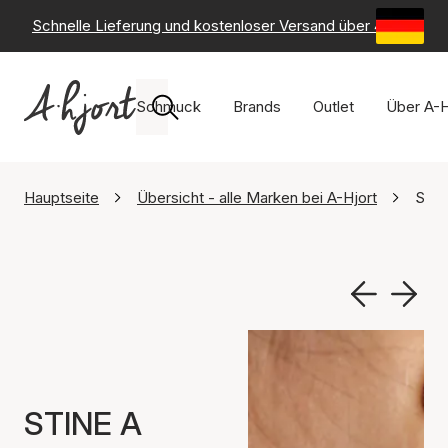
Schnelle Lieferung und kostenloser Versand über 49 €
-
6
Schmuck
Brands
Outlet
Über A-H
Hauptseite
Übersicht - alle Marken bei A-Hjort
STIN
STINE A